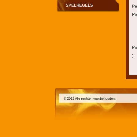
SPELREGELS
Pe
Pe
Pe
)
© 2013 Alle rechten voorbehouden.