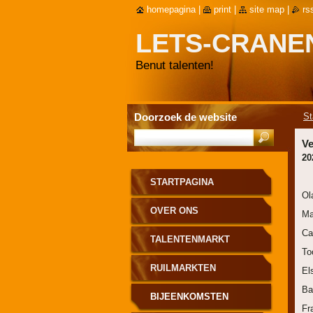
homepagina
|
print
|
site map
|
rs
LETS-CRAN
Benut talenten!
Doorzoek de website
St
V
20
STARTPAGINA
Ol
OVER ONS
Ma
Ca
TALENTENMARKT
To
RUILMARKTEN
El
Ba
BIJEENKOMSTEN
Fr