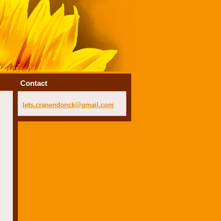
Contact
lets.cra
nendonck
@gmail.c
om