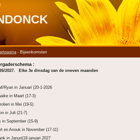
s
ENDONCK
artpagina
-
Bijeenkomsten
ergaderschema :
26/2027. Elke 3e dinsdag van de oneven maanden
af/Ryan in Januari (20-1-2026
aike in Maart (17-3)
rolien in Mei (19-5)
on in Juli (21-7)
s in September (15-9)
rt en Anouk in November (17-11)
ank in Januri(19 januari 2027