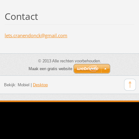
Contact
lets.cra
nendonck
@gmail.c
om
© 2013 Alle rechten voorbehouden.
Maak een gratis website
Bekijk:
Mobiel
|
Desktop